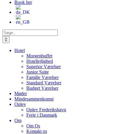
Book her
Søg
efter:
Hotel
Morgenbuffet
Hotellejlighed
Superior Værelser
Junior Suite
Familie Værelser
Standard Værelser
Budget Værelser
Møder
Mindesammenkomst
Oplev
Oplev Frederikshavn
Ferie i Danmark
Om
Om Os
Kontakt os