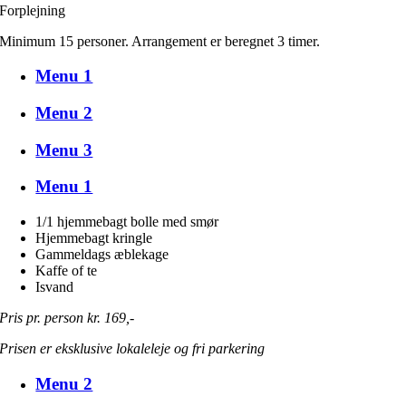
Forplejning
Minimum 15 personer. Arrangement er beregnet 3 timer.
Menu 1
Menu 2
Menu 3
Menu 1
1/1 hjemmebagt bolle med smør
Hjemmebagt kringle
Gammeldags æblekage
Kaffe of te
Isvand
Pris pr. person kr. 169,-
Prisen er eksklusive lokaleleje og fri parkering
Menu 2