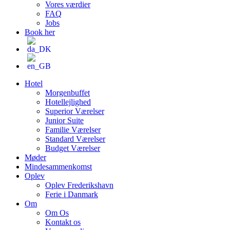
Vores værdier
FAQ
Jobs
Book her
Hotel
Morgenbuffet
Hotellejlighed
Superior Værelser
Junior Suite
Familie Værelser
Standard Værelser
Budget Værelser
Møder
Mindesammenkomst
Oplev
Oplev Frederikshavn
Ferie i Danmark
Om
Om Os
Kontakt os