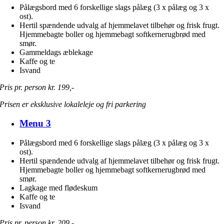
Pålægsbord med 6 forskellige slags pålæg (3 x pålæg og 3 x
ost).
Hertil spændende udvalg af hjemmelavet tilbehør og frisk frugt.
Hjemmebagte boller og hjemmebagt softkernerugbrød med
smør.
Gammeldags æblekage
Kaffe og te
Isvand
Pris pr. person kr. 199,-
Prisen er eksklusive lokaleleje og fri parkering
Menu 3
Pålægsbord med 6 forskellige slags pålæg (3 x pålæg og 3 x
ost).
Hertil spændende udvalg af hjemmelavet tilbehør og frisk frugt.
Hjemmebagte boller og hjemmebagt softkernerugbrød med
smør.
Lagkage med flødeskum
Kaffe og te
Isvand
Pris pr. person kr. 209,-