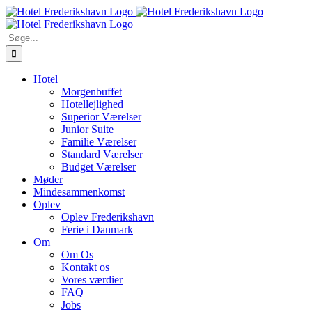
Spring
til
indhold
Søg
efter:
Hotel
Morgenbuffet
Hotellejlighed
Superior Værelser
Junior Suite
Familie Værelser
Standard Værelser
Budget Værelser
Møder
Mindesammenkomst
Oplev
Oplev Frederikshavn
Ferie i Danmark
Om
Om Os
Kontakt os
Vores værdier
FAQ
Jobs